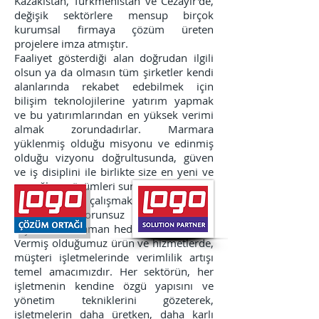
Kazakistan, Türkmenistan ve Cezayir'de,
değişik sektörlere mensup birçok
kurumsal firmaya çözüm üreten
projelere imza atmıştır.
Faaliyet gösterdiği alan doğrudan ilgili
olsun ya da olmasın tüm şirketler kendi
alanlarında rekabet edebilmek için
bilişim teknolojilerine yatırım yapmak
ve bu yatırımlarından en yüksek verimi
almak zorundadırlar. Marmara
yüklenmiş olduğu misyonu ve edinmiş
olduğu vizyonu doğrultusunda, güven
ve iş disiplini ile birlikte size en yeni ve
en sağlam çözümleri sunacaktır.
Firmamız ile çalışmakta olan değerli
müşterimizi sorunsuz olarak yarınlara
taşımak her zaman hedefimiz olmuştur.
Vermiş olduğumuz ürün ve hizmetlerde,
müşteri işletmelerinde verimlilik artışı
temel amacımızdır. Her sektörün, her
işletmenin kendine özgü yapısını ve
yönetim tekniklerini gözeterek,
işletmelerin daha üretken, daha karlı