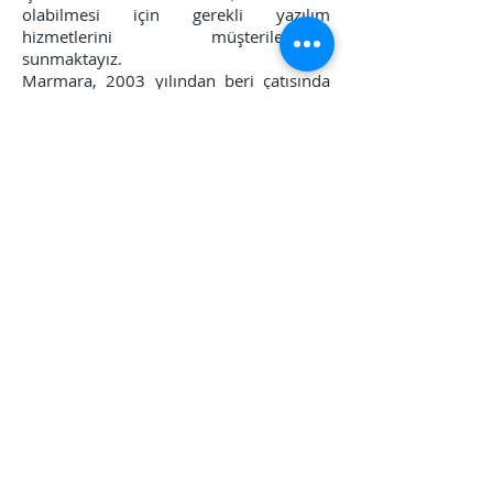
olabilmesi için gerekli yazılım
hizmetlerini müşterilerimize
sunmaktayız.
Marmara, 2003 yılından beri çatısında
topladığı bilgi birikimi ve çalışma
prensipleriyle sektörde edinmiş olduğu
yerin bilinci doğrultusunda hizmetlerine
devam etmektedir.
Faaliyet alanlarımız:
Logo Yazılım ürünleri satış ve pazarlama
hizmeti
Logo Yazılım ürünleri danışmanlık
hizmetleri
Logo Yazılım ürünlerine yatay ve dikey
çözümler sunmak
Logo Yazılım ürünleri destek hizmetleri
vermek
Sektörel çözümler geliştirmek ve destek
hizmetini vermek.